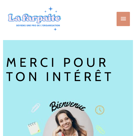
Aller
Men
au
contenu
princ
MERCI POUR
TON INTÉRÊT