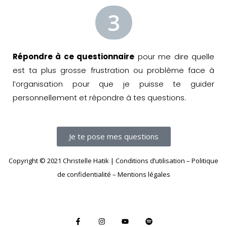
3
Répondre à ce questionnaire
pour me dire quelle
est ta plus grosse frustration ou problème face à
l’organisation pour que je puisse te guider
personnellement et répondre à tes questions.
Je te pose mes questions
Copyright © 2021 Christelle Hatik |
Conditions d’utilisation
–
Politique
de confidentialité
–
Mentions légales
F
I
Y
S
a
n
o
p
c
s
u
o
e
t
t
t